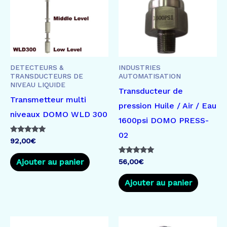
DETECTEURS &
INDUSTRIES
TRANSDUCTEURS DE
AUTOMATISATION
NIVEAU LIQUIDE
Transducteur de
Transmetteur multi
pression Huile / Air / Eau
niveaux DOMO WLD 300
1600psi DOMO PRESS-
02
Note
92,00
€
5.00
sur 5
Note
Ajouter au panier
56,00
€
5.00
sur 5
Ajouter au panier