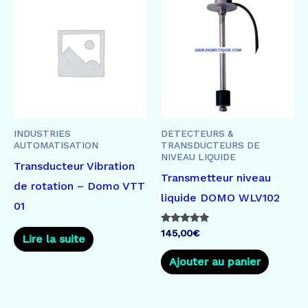
INDUSTRIES
DETECTEURS &
AUTOMATISATION
TRANSDUCTEURS DE
NIVEAU LIQUIDE
Transducteur Vibration
Transmetteur niveau
de rotation – Domo VTT
liquide DOMO WLV102
01
Note
145,00
€
Lire la suite
4.67
sur 5
Ajouter au panier