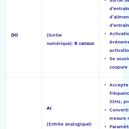
Sortie d
d’entraî
d’alimen
d’entra
Activati
(Sortie
DO
événeme
numérique):
8
c
anaux
activati
Se souvi
coupure 
Accepte 
fréquenc
33Hz, pré
AI
Converti
mesure r
(Entrée analogique):
Paramètr