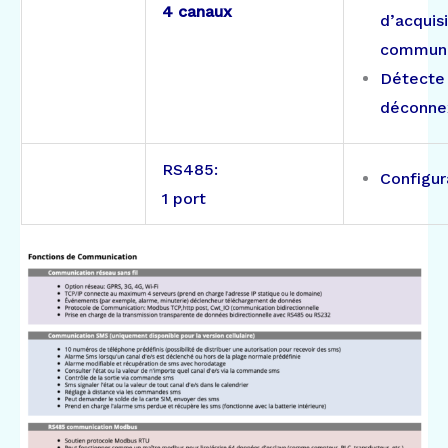
4 canaux
d’acquis
communi
Détecte 
déconnex
RS485:
Configur
1 port