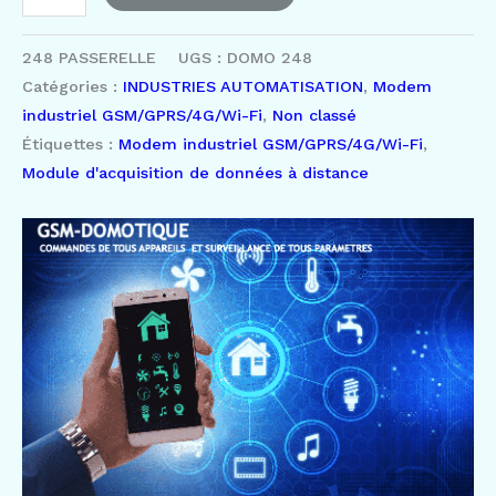
248
PASSERELLE
UGS :
DOMO 248
Catégories :
INDUSTRIES AUTOMATISATION
,
Modem
industriel GSM/GPRS/4G/Wi-Fi
,
Non classé
Étiquettes :
Modem industriel GSM/GPRS/4G/Wi-Fi
,
Module d'acquisition de données à distance