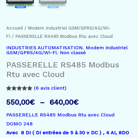
Accueil
/
Modem industriel GSM/GPRS/4G/Wi-
Fi
/ PASSERELLE RS485 Modbus Rtu avec Cloud
INDUSTRIES AUTOMATISATION
,
Modem industriel
GSM/GPRS/4G/Wi-Fi
,
Non classé
PASSERELLE RS485 Modbus
Rtu avec Cloud
(
6
avis client)
Noté
6
4.83
sur 5
550,00
€
–
640,00
€
basé sur
notations
PASSERELLE RS485 Modbus Rtu avec Cloud
client
DOMO 248
Avec 8 DI ( DI entrées de 5 à 30 v DC ) , 4 AI, 8DO