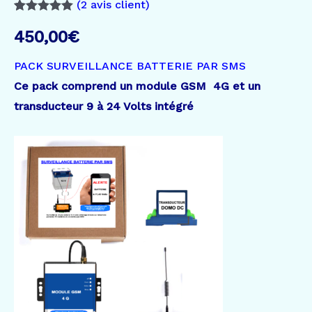
(
2
avis client)
Noté
2
5.00
sur 5 basé
450,00
€
sur
notations
PACK SURVEILLANCE BATTERIE PAR SMS
client
Ce pack comprend un module GSM 4G et un
transducteur 9 à 24 Volts intégré