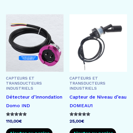
CAPTEURS ET
CAPTEURS ET
TRANSDUCTEURS
TRANSDUCTEURS
INDUSTRIELS
INDUSTRIELS
Détecteur d’innondation
Capteur de Niveau d’eau
Domo IND
DOMEAU1
Note
Note
110,00
€
25,00
€
5.00
5.00
sur 5
sur 5