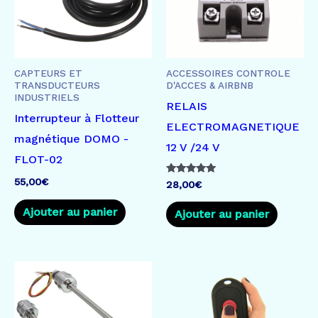
CAPTEURS ET
ACCESSOIRES CONTROLE
TRANSDUCTEURS
D'ACCES & AIRBNB
INDUSTRIELS
RELAIS
Interrupteur à Flotteur
ELECTROMAGNETIQUE
magnétique DOMO -
12 V /24 V
FLOT-02
55,00
€
Note
28,00
€
5.00
sur 5
Ajouter au panier
Ajouter au panier