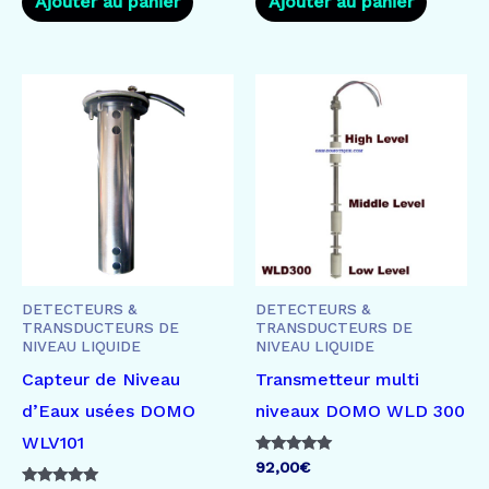
Ajouter au panier
Ajouter au panier
DETECTEURS &
DETECTEURS &
TRANSDUCTEURS DE
TRANSDUCTEURS DE
NIVEAU LIQUIDE
NIVEAU LIQUIDE
Capteur de Niveau
Transmetteur multi
d’Eaux usées DOMO
niveaux DOMO WLD 300
WLV101
Note
92,00
€
5.00