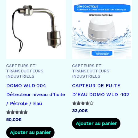
CAPTEURS ET
CAPTEURS ET
TRANSDUCTEURS
TRANSDUCTEURS
INDUSTRIELS
INDUSTRIELS
DOMO WLD-204
CAPTEUR DE FUITE
Détecteur niveau d’huile
D’EAU DOMO WLD -102
/ Pétrole / Eau
Note
33,00
€
4.00
sur 5
Note
50,00
€
4.67
Ajouter au panier
sur 5
Ajouter au panier