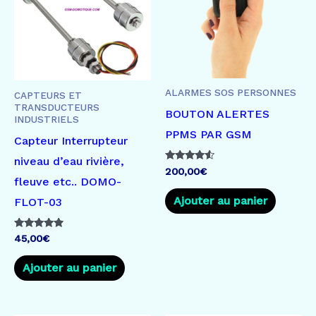
ALARMES SOS PERSONNES
CAPTEURS ET
TRANSDUCTEURS
BOUTON ALERTES
INDUSTRIELS
PPMS PAR GSM
Capteur Interrupteur
niveau d’eau rivière,
Note
200,00
€
4.33
fleuve etc.. DOMO-
sur 5
Ajouter au panier
FLOT-03
Note
45,00
€
4.67
sur 5
Ajouter au panier