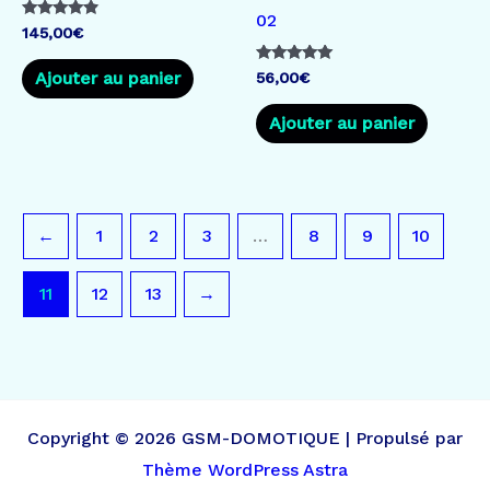
02
Note
145,00
€
4.67
sur 5
Note
Ajouter au panier
56,00
€
5.00
sur 5
Ajouter au panier
←
1
2
3
…
8
9
10
11
12
13
→
Copyright © 2026 GSM-DOMOTIQUE | Propulsé par
Thème WordPress Astra