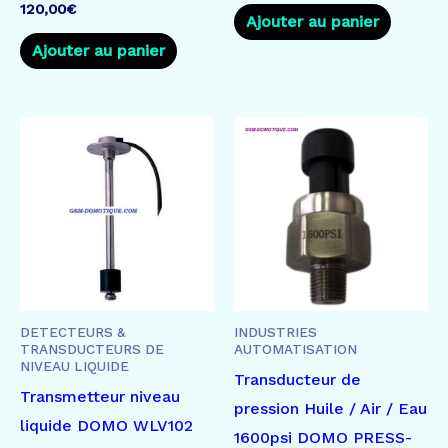
sur 5
Note
120,00
€
5.00
Ajouter au panier
sur 5
Ajouter au panier
DETECTEURS &
INDUSTRIES
TRANSDUCTEURS DE
AUTOMATISATION
NIVEAU LIQUIDE
Transducteur de
Transmetteur niveau
pression Huile / Air / Eau
liquide DOMO WLV102
1600psi DOMO PRESS-